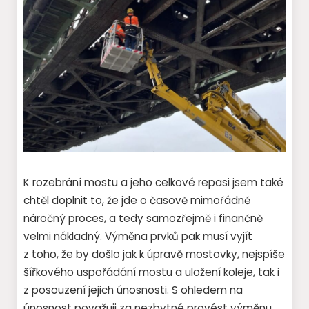
K rozebrání mostu a jeho celkové repasi jsem také
chtěl doplnit to, že jde o časově mimořádně
náročný proces, a tedy samozřejmě i finančně
velmi nákladný. Výměna prvků pak musí vyjít
z toho, že by došlo jak k úpravě mostovky, nejspíše
šířkového uspořádání mostu a uložení koleje, tak i
z posouzení jejich únosnosti. S ohledem na
únosnost považuji za nezbytné provést výměnu