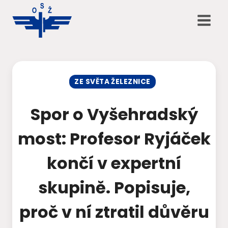
Přeskočit
na
obsah
ZE SVĚTA ŽELEZNICE
Spor o Vyšehradský
most: Profesor Ryjáček
končí v expertní
skupině. Popisuje,
proč v ní ztratil důvěru