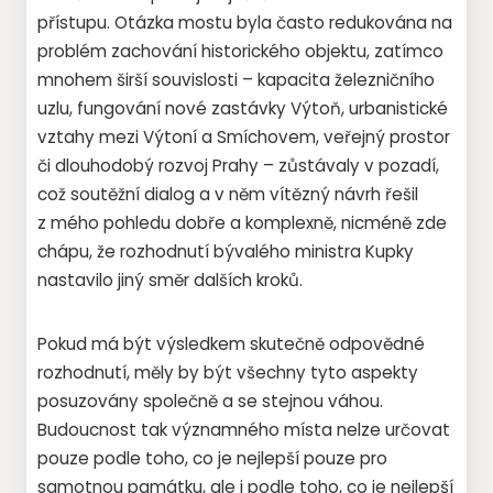
přístupu. Otázka mostu byla často redukována na
problém zachování historického objektu, zatímco
mnohem širší souvislosti – kapacita železničního
uzlu, fungování nové zastávky Výtoň, urbanistické
vztahy mezi Výtoní a Smíchovem, veřejný prostor
či dlouhodobý rozvoj Prahy – zůstávaly v pozadí,
což soutěžní dialog a v něm vítězný návrh řešil
z mého pohledu dobře a komplexně, nicméně zde
chápu, že rozhodnutí bývalého ministra Kupky
nastavilo jiný směr dalších kroků.
Pokud má být výsledkem skutečně odpovědné
rozhodnutí, měly by být všechny tyto aspekty
posuzovány společně a se stejnou váhou.
Budoucnost tak významného místa nelze určovat
pouze podle toho, co je nejlepší pouze pro
samotnou památku, ale i podle toho, co je nejlepší