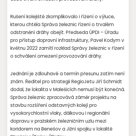
Rušení kolejiště zkomplikovalo i řízení o výluce,
kterou chtěla Správa železnic řízení o trvalém
odstranění dráhy obejít. Předseda ÚPDI – Úřadu
pro přístup dopravní infrastruktury, Pavel Kodym v
květnu 2022 zamítl rozklad Správy železnic v řízení
o schválení omezení provozování dráhy.
Jednání je zdlouhavé a termín přesunu zatím není
znám. Ředitel pro strategii RegioJetu Jiří Schmidt
dodal, že lokalita v Malešicích nemusí být konečná.
Správa železnic zpracovává záměr projektu na
stavbu rozšíření odstavných kolejí pro
vysokorychlostní vlaky, dálkovou i regionální
dopravu v pražském železničním uzlu mezi
koridorem na Benešov a Jižní spojku v lokalitě