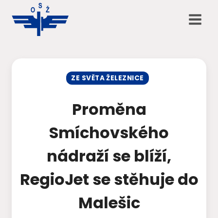
Přeskočit
na
obsah
ZE SVĚTA ŽELEZNICE
Proměna
Smíchovského
nádraží se blíží,
RegioJet se stěhuje do
Malešic