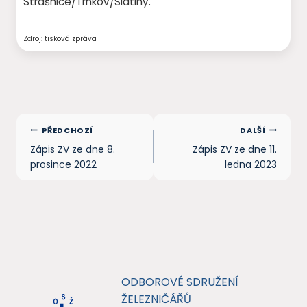
Strašnice/Trnkov/Slatiny.
Zdroj: tisková zpráva
Navigace
PŘEDCHOZÍ
DALŠÍ
pro
Zápis ZV ze dne 8.
Zápis ZV ze dne 11.
prosince 2022
ledna 2023
příspěvek
ODBOROVÉ SDRUŽENÍ
ŽELEZNIČÁŘŮ